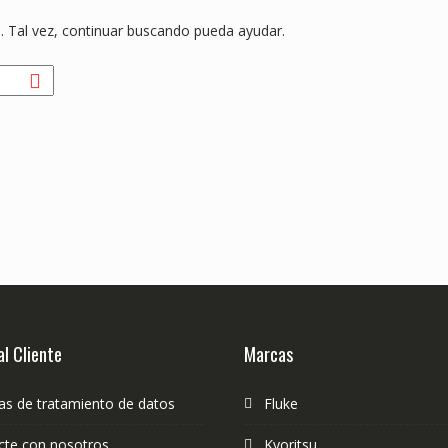
 Tal vez, continuar buscando pueda ayudar.
al Cliente
Marcas
cas de tratamiento de datos
Fluke
cte con nosotros
Kyoritsu