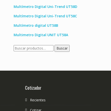
Multímetro Digital Uni-Trend UT58D
Multímetro Digital Uni-Trend UT58C
Multímetro digital UT58B
Multimetro Digital UNIT UT58A
Buscar
Buscar
por:
Cotizador
Recientes
Cotizar