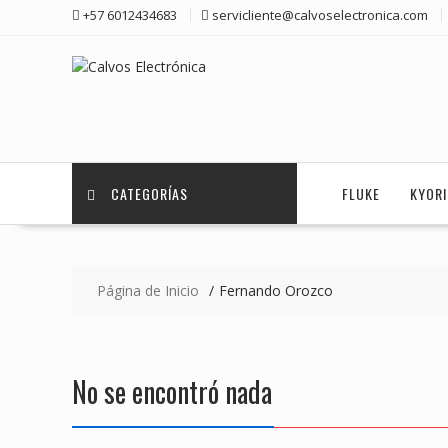
Saltar
+57 6012434683
servicliente@calvoselectronica.com
contenido
CATEGORÍAS
FLUKE
KYOR
Página de Inicio
Fernando Orozco
No se encontró nada