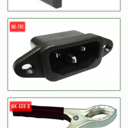
MI-791
MK-608-B