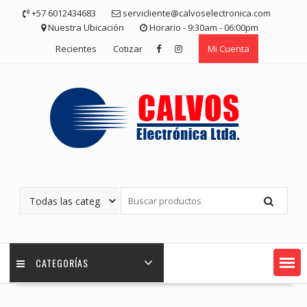
Saltar
+57 6012434683
servicliente@calvoselectronica.com
contenido
Nuestra Ubicación
Horario - 9:30am - 06:00pm
Recientes
Cotizar
Mi Cuenta
CATEGORÍAS