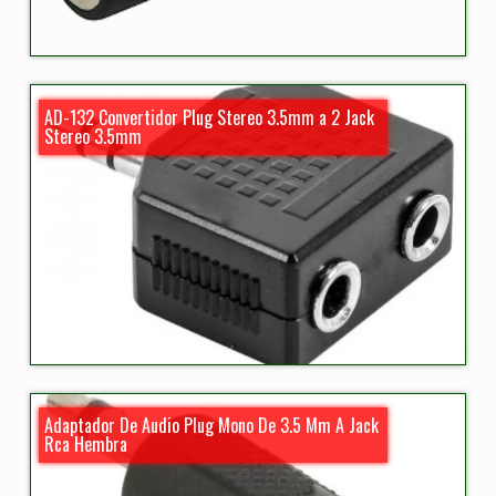
AD-132 Convertidor Plug Stereo 3.5mm a 2 Jack
Stereo 3.5mm
Adaptador De Audio Plug Mono De 3.5 Mm A Jack
Rca Hembra