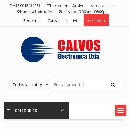
Saltar
+57 6012434683
servicliente@calvoselectronica.com
contenido
Nuestra Ubicación
Horario - 9:30am - 06:00pm
Recientes
Cotizar
Mi Cuenta
CATEGORÍAS