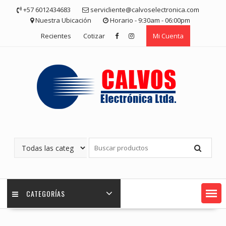
Saltar
+57 6012434683
servicliente@calvoselectronica.com
contenido
Nuestra Ubicación
Horario - 9:30am - 06:00pm
Recientes
Cotizar
Mi Cuenta
CATEGORÍAS