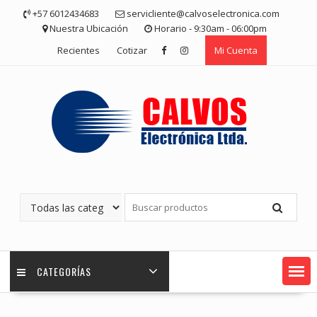
Saltar
+57 6012434683
servicliente@calvoselectronica.com
contenido
Nuestra Ubicación
Horario - 9:30am - 06:00pm
Recientes
Cotizar
Mi Cuenta
CATEGORÍAS