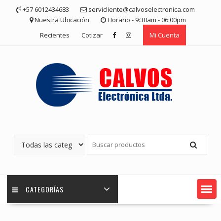
Saltar
+57 6012434683
servicliente@calvoselectronica.com
contenido
Nuestra Ubicación
Horario - 9:30am - 06:00pm
Recientes
Cotizar
Mi Cuenta
CATEGORÍAS