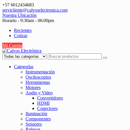
Saltar
+57 6012434683
contenido
servicliente@calvoselectronica.com
Nuestra Ubicación
Horario - 9:30am - 06:00pm
Recientes
Cotizar
Mi Cuenta
Categorías
Instrumentación
Osciloscopios
Herramientas
Motores
Audio y Video
Convertidores
HDMI
Conectores
Iluminación
Componentes
Sensores
Relevos