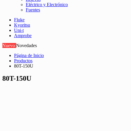
Eléctrico y Electrónico
Fuentes
Fluke
Kyoritsu
Uni-t
Amprobe
Nuevo
Novedades
Página de Inicio
Productos
80T-150U
80T-150U