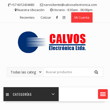
Saltar
+57 6012434683
servicliente@calvoselectronica.com
contenido
Nuestra Ubicación
Horario - 9:30am - 06:00pm
Recientes
Cotizar
Mi Cuenta
CATEGORÍAS