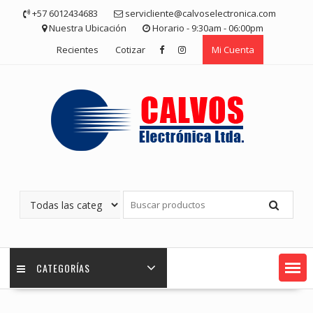
Saltar
+57 6012434683
servicliente@calvoselectronica.com
contenido
Nuestra Ubicación
Horario - 9:30am - 06:00pm
Recientes
Cotizar
Mi Cuenta
CATEGORÍAS