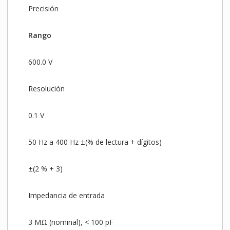
Precisión
Rango
600.0 V
Resolución
0.1 V
50 Hz a 400 Hz ±(% de lectura + dígitos)
±(2 % + 3)
Impedancia de entrada
3 MΩ (nominal), < 100 pF