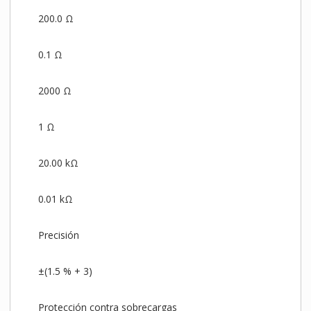
200.0 Ω
0.1 Ω
2000 Ω
1 Ω
20.00 kΩ
0.01 kΩ
Precisión
±(1.5 % + 3)
Protección contra sobrecargas