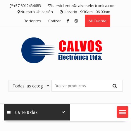
Saltar
+57 6012434683
servicliente@calvoselectronica.com
contenido
Nuestra Ubicación
Horario - 9:30am - 06:00pm
Recientes
Cotizar
Mi Cuenta
CATEGORÍAS