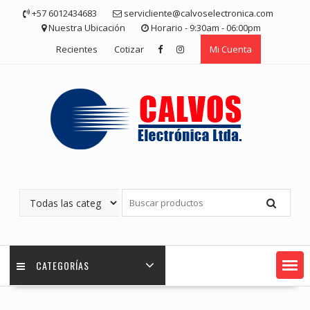
Saltar
+57 6012434683
servicliente@calvoselectronica.com
contenido
Nuestra Ubicación
Horario - 9:30am - 06:00pm
Recientes
Cotizar
Mi Cuenta
CATEGORÍAS