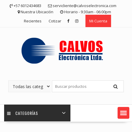
Saltar
+57 6012434683
servicliente@calvoselectronica.com
contenido
Nuestra Ubicación
Horario - 9:30am - 06:00pm
Recientes
Cotizar
Mi Cuenta
CATEGORÍAS