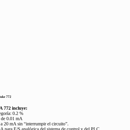
luke 772
A 772 incluye:
egoría: 0.2 %
d de 0.01 mA
a 20 mA sin “interrumpir el circuito”.
A para E/S analógica del sistema de control y del PLC