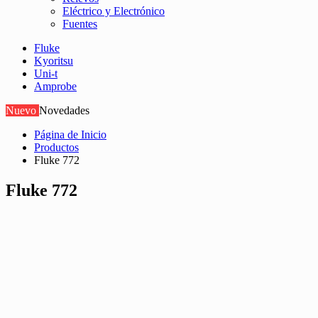
Eléctrico y Electrónico
Fuentes
Fluke
Kyoritsu
Uni-t
Amprobe
Nuevo
Novedades
Página de Inicio
Productos
Fluke 772
Fluke 772