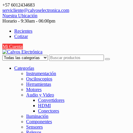
Saltar
+57 6012434683
contenido
servicliente@calvoselectronica.com
Nuestra Ubicación
Horario - 9:30am - 06:00pm
Recientes
Cotizar
Mi Cuenta
Categorías
Instrumentación
Osciloscopios
Herramientas
Motores
Audio y Video
Convertidores
HDMI
Conectores
Iluminación
Componentes
Sensores
Relevos