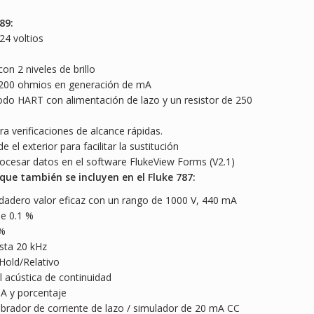
89:
24 voltios
n 2 niveles de brillo
1200 ohmios en generación de mA
odo HART con alimentación de lazo y un resistor de 250
 verificaciones de alcance rápidas.
 el exterior para facilitar la sustitución
rocesar datos en el software FlukeView Forms (V2.1)
 que también se incluyen en el Fluke 787:
rdadero valor eficaz con un rango de 1000 V, 440 mA
de 0.1 %
 %
sta 20 kHz
old/Relativo
 acústica de continuidad
A y porcentaje
librador de corriente de lazo / simulador de 20 mA CC