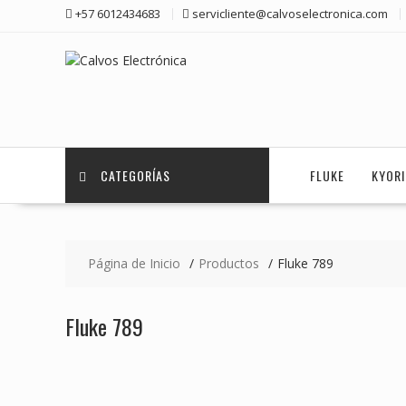
Saltar
+57 6012434683
servicliente@calvoselectronica.com
contenido
CATEGORÍAS
FLUKE
KYOR
Página de Inicio
Productos
Fluke 789
Fluke 789