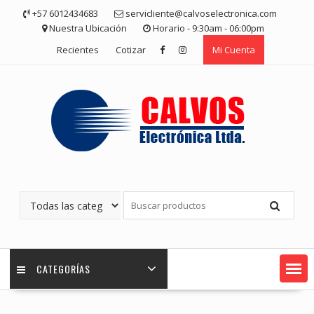
Saltar
+57 6012434683
servicliente@calvoselectronica.com
contenido
Nuestra Ubicación
Horario - 9:30am - 06:00pm
Recientes
Cotizar
Mi Cuenta
CATEGORÍAS