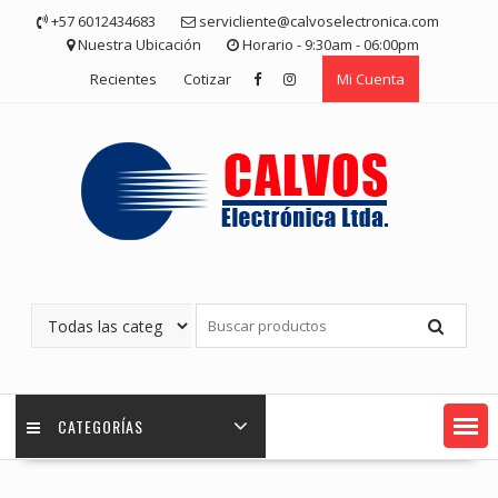
Saltar
+57 6012434683
servicliente@calvoselectronica.com
contenido
Nuestra Ubicación
Horario - 9:30am - 06:00pm
Recientes
Cotizar
Mi Cuenta
CATEGORÍAS