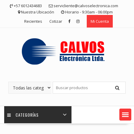
Saltar
+57 6012434683
servicliente@calvoselectronica.com
contenido
Nuestra Ubicación
Horario - 9:30am - 06:00pm
Recientes
Cotizar
Mi Cuenta
CATEGORÍAS