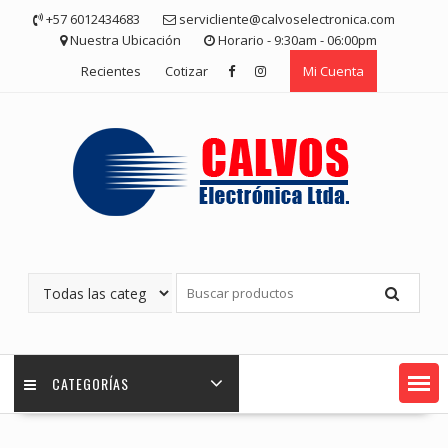
Saltar
+57 6012434683
servicliente@calvoselectronica.com
contenido
Nuestra Ubicación
Horario - 9:30am - 06:00pm
Recientes
Cotizar
Mi Cuenta
CATEGORÍAS