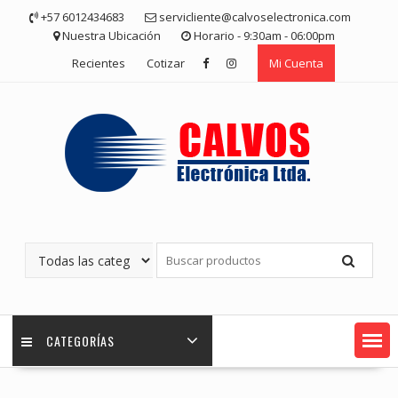
Saltar
+57 6012434683
servicliente@calvoselectronica.com
contenido
Nuestra Ubicación
Horario - 9:30am - 06:00pm
Recientes
Cotizar
Mi Cuenta
CATEGORÍAS