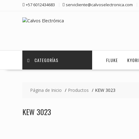
Saltar
+57 6012434683
servicliente@calvoselectronica.com
contenido
CATEGORÍAS
FLUKE
KYOR
Página de Inicio
Productos
KEW 3023
KEW 3023