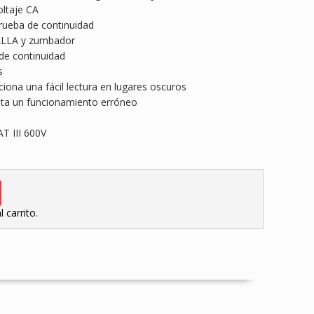
ltaje CA
rueba de continuidad
ALLA y zumbador
de continuidad
s
iona una fácil lectura en lugares oscuros
vita un funcionamiento erróneo
T III 600V
 carrito.