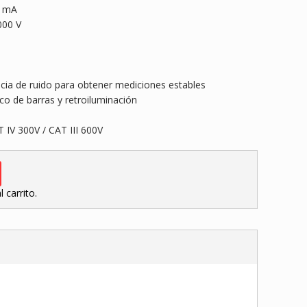
5 mA
000 V
rencia de ruido para obtener mediciones estables
ico de barras y retroiluminación
 IV 300V / CAT III 600V
 carrito.