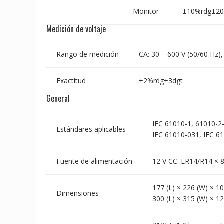
Monitor
±10%rdg±20
Medición de voltaje
Rango de medición
CA: 30 – 600 V (50/60 Hz)
Exactitud
±2%rdg±3dgt
General
IEC 61010-1, 61010-2
Estándares aplicables
IEC 61010-031, IEC 61
Fuente de alimentación
12 V CC: LR14/R14 × 8
177 (L) × 226 (W) × 
Dimensiones
300 (L) × 315 (W) × 1