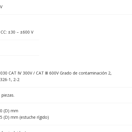
V
, CC: ±30 – ±600 V
-030 CAT Ⅳ 300V / CAT Ⅲ 600V Grado de contaminación 2,
326-1, 2-2
 piezas.
100 (D) mm
25 (D) mm (estuche rígido)