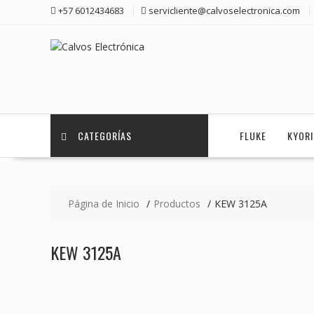
Saltar
+57 6012434683
servicliente@calvoselectronica.com
contenido
CATEGORÍAS
FLUKE
KYOR
Página de Inicio
Productos
KEW 3125A
KEW 3125A