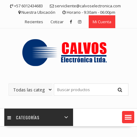
Saltar
+57 6012434683
servicliente@calvoselectronica.com
contenido
Nuestra Ubicación
Horario - 9:30am - 06:00pm
Recientes
Cotizar
Mi Cuenta
CATEGORÍAS