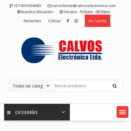
Saltar
+57 6012434683
servicliente@calvoselectronica.com
contenido
Nuestra Ubicación
Horario - 9:30am - 06:00pm
Recientes
Cotizar
Mi Cuenta
CATEGORÍAS