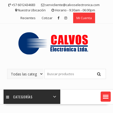
Saltar
+57 6012434683
servicliente@calvoselectronica.com
contenido
Nuestra Ubicación
Horario - 9:30am - 06:00pm
Recientes
Cotizar
Mi Cuenta
CATEGORÍAS