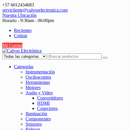
Saltar
+57 6012434683
contenido
servicliente@calvoselectronica.com
Nuestra Ubicación
Horario - 9:30am - 06:00pm
Recientes
Cotizar
Mi Cuenta
Categorías
Instrumentación
Osciloscopios
Herramientas
Motores
Audio y Video
Convertidores
HDMI
Conectores
Iluminación
Componentes
Sensores
Relevos