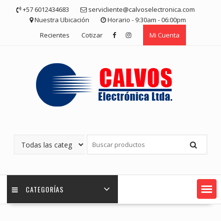
Saltar
+57 6012434683
servicliente@calvoselectronica.com
contenido
Nuestra Ubicación
Horario - 9:30am - 06:00pm
Recientes
Cotizar
Mi Cuenta
CATEGORÍAS