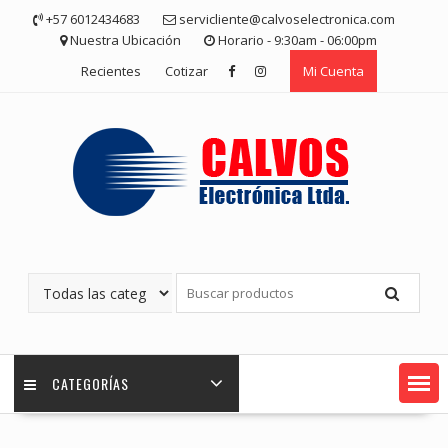
Saltar
+57 6012434683
servicliente@calvoselectronica.com
contenido
Nuestra Ubicación
Horario - 9:30am - 06:00pm
Recientes
Cotizar
Mi Cuenta
CATEGORÍAS