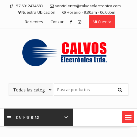
Saltar
+57 6012434683
servicliente@calvoselectronica.com
contenido
Nuestra Ubicación
Horario - 9:30am - 06:00pm
Recientes
Cotizar
Mi Cuenta
CATEGORÍAS